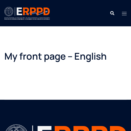
Saltar
contenido
Buscar:
Men
My front page – English