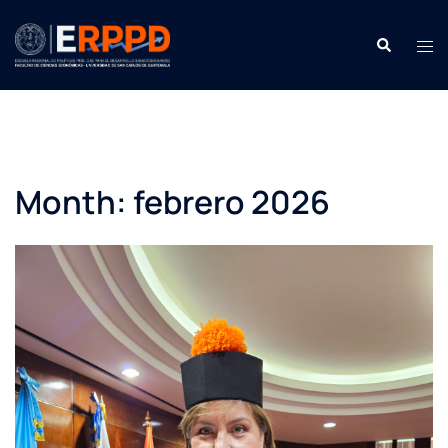
Saltar
contenido
Buscar:
Men
Month:
febrero 2026